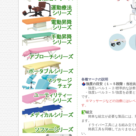
各種マークの説明
強度の目安（１～５段階：当社比
・強度レベル１～２/標準的な診察
・強度レベル３～５/強度を必要と
です。
※マッサージなどの治療にはレベ
す。
組立
簡単な組立が必要な製品には、簡
ます。
ドライバー工具による組み立て作
簡易工具を同梱しておりませんの
い。