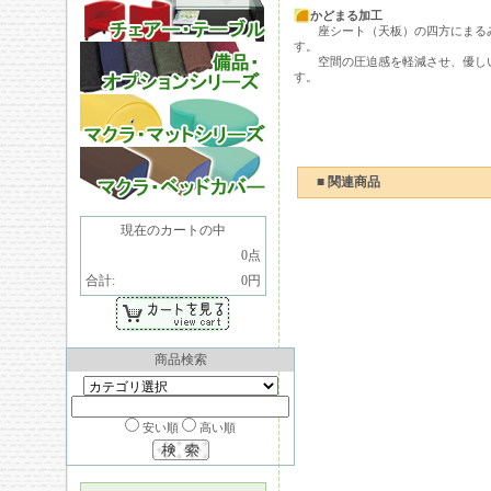
かどまる加工
座シート（天板）の四方にまるみ
す。
空間の圧迫感を軽減させ、優しい
す。
■ 関連商品
現在のカートの中
0点
合計:
0円
商品検索
安い順
高い順