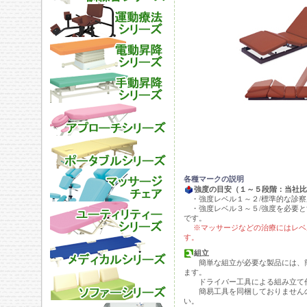
各種マークの説明
強度の目安（１～５段階：当社比
・強度レベル１～２/標準的な診察
・強度レベル３～５/強度を必要と
です。
※マッサージなどの治療にはレベ
す。
組立
簡単な組立が必要な製品には、簡
ます。
ドライバー工具による組み立て作
簡易工具を同梱しておりませんの
い。