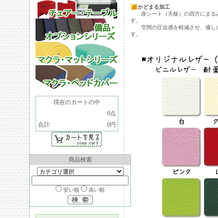
かどまる加工
座シート（天板）の四方にまるみ
す。
空間の圧迫感を軽減させ、優しい
す。
現在のカートの中
0点
合計:
0円
商品検索
安い順
高い順