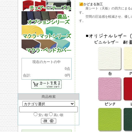
かどまる加工
座シート（天板）の四方にまるみ
す。
空間の圧迫感を軽減させ、優しい
す。
現在のカートの中
0点
合計:
0円
商品検索
安い順
高い順