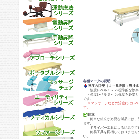
各種マークの説明
強度の目安（１～５段階：当社比
・強度レベル１～２/標準的な診察
・強度レベル３～５/強度を必要と
です。
※マッサージなどの治療にはレベ
す。
組立
簡単な組立が必要な製品には、簡
ます。
ドライバー工具による組み立て作
簡易工具を同梱しておりませんの
い。